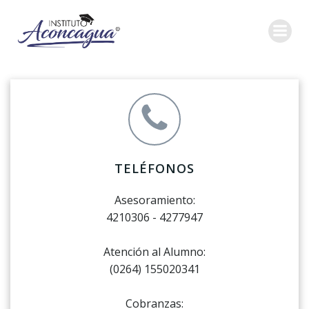
Saltar
al
contenido
TELÉFONOS
Asesoramiento:
4210306 - 4277947
Atención al Alumno:
(0264) 155020341
Cobranzas: