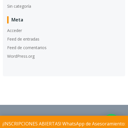
Sin categoría
Meta
Acceder
Feed de entradas
Feed de comentarios
WordPress.org
© 2026 Instituto Aconcagua®. Created using
¡INSCRIPCIONES ABIERTAS! WhatsApp de Asesoramiento:
WordPress and
Colibri