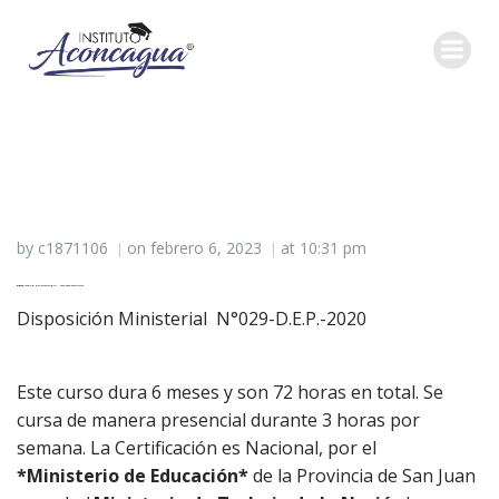
Saltar
al
contenido
by
c1871106
on
febrero 6, 2023
at
10:31 pm
|
|
ELECTRICIDAD DOMICILIARIA
– Apto para Matricular.
Disposición Ministerial N°029-D.E.P.-2020
Este curso dura 6 meses y son 72 horas en total. Se
cursa de manera presencial durante 3 horas por
semana. La Certificación es Nacional, por el
*Ministerio de Educación*
de la Provincia de San Juan