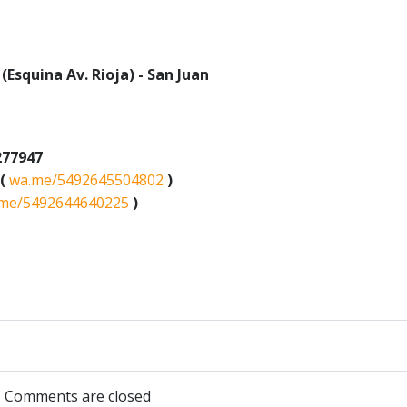
(Esquina Av. Rioja) - San Juan
277947
 (
wa.me/5492645504802
)
me/5492644640225
)
Navegación
de
Comments are closed