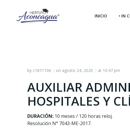
Saltar
al
INICIO
• IN
contenido
by
c1871106
on
agosto 24, 2020
at
10:47 pm
|
|
AUXILIAR ADMIN
HOSPITALES Y CL
DURACIÓN:
10 meses / 120 horas reloj.
Resolución N° 7043-ME-2017.