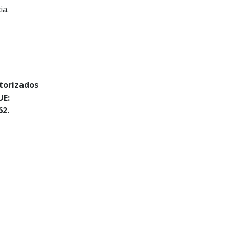
ia.
torizados
UE:
62.